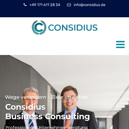
+49 171 611 28 34
info@considius.de
Wege verändern - Ziele erreichen
Considius
Business Consulting
Professionelle Unternehmer-Beratung.