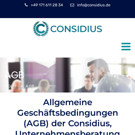
+49 171 611 28 34
info@considius.de
AGB
HOME
AGB
Allgemeine
Geschäftsbedingungen
(AGB) der Considius,
Unternehmensberatung